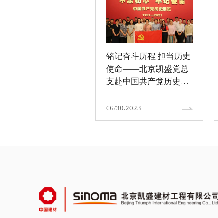
铭记奋斗历程 担当历史
使命——北京凯盛党总
支赴中国共产党历史展
览馆开展“七一”主题党
日活动
06/30.2023