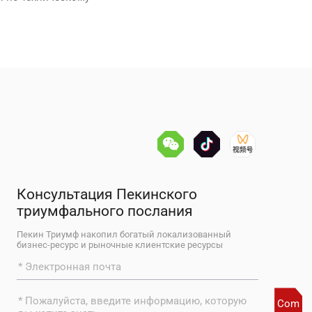
Консультация Пекинского
триумфального послания
Пекин Триумф накопил богатый локализованный
бизнес-ресурс и рыночные клиентские ресурсы
Com