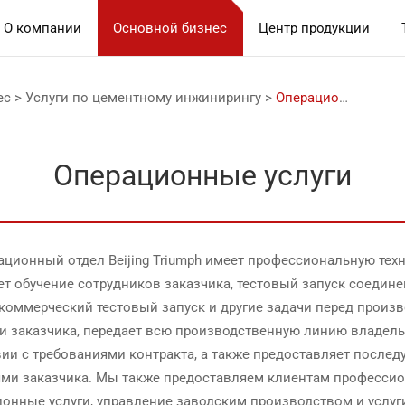
О компании
Основной бизнес
Центр продукции
ес
>
Услуги по цементному инжинирингу
>
Операционные услуги
Операционные услуги
ционный отдел Beijing Triumph имеет профессиональную тех
ет обучение сотрудников заказчика, тестовый запуск соедине
 коммерческий тестовый запуск и другие задачи перед произ
и заказчика, передает всю производственную линию владель
ии с требованиями контракта, а также предоставляет послед
ями заказчика. Мы также предоставляем клиентам професси
ионные услуги, управление заводским производством и услуг