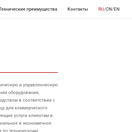
Технические преимущества
Контакты
RU
/
CN
/
EN
ническую и управленческую
ния оборудования,
водством в соответствии с
цу для коммерческого
ующие услуги клиентам в
ональное и экономичное
и по техническому