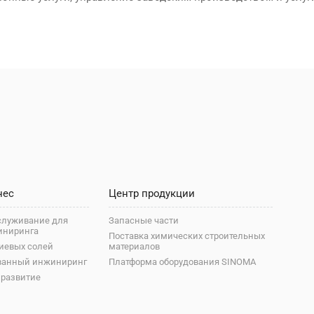
нес
Центр продукции
служивание для
Запасные части
иниринга
Поставка химических строительных
иевых солей
материалов
ванный инжиниринг
Платформа оборудования SINOMA
 развитие