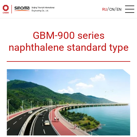
/
/
RU
CN
EN
GBM-900 series
naphthalene standard type