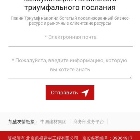
триумфального послания
Пекин Триумф накопил богатый локализованный бизнес-
ресурс и рыночные клиентские ресурсы
Отправить
凯盛友情链接：
中国建材集团
商务部业务平台
版权所有 北京凯盛建材工程有限公司
京IC备案编号：09064917