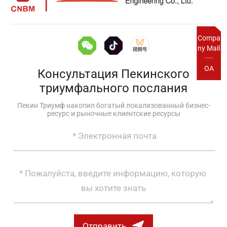
Compa
ny Mail
OA
Консультация Пекинского
триумфального послания
Пекин Триумф накопил богатый локализованный бизнес-
ресурс и рыночные клиентские ресурсы
Отправить