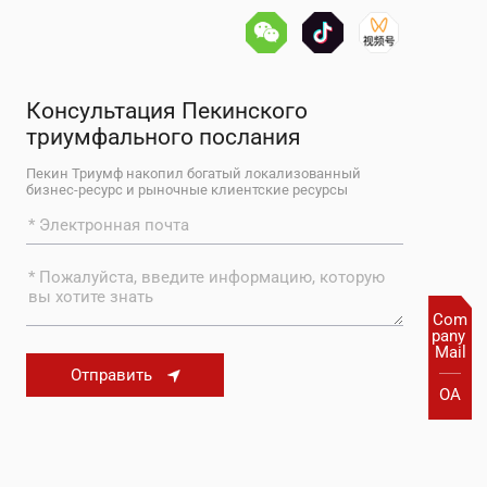
Консультация Пекинского
триумфального послания
Пекин Триумф накопил богатый локализованный
бизнес-ресурс и рыночные клиентские ресурсы
Com
pany 
Mail
Отправить
OA