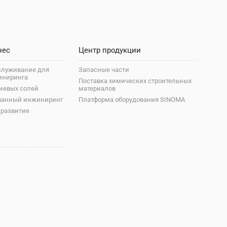
нес
Центр продукции
служивание для
Запасные части
иниринга
Поставка химических строительных
иевых солей
материалов
ванный инжиниринг
Платформа оборудования SINOMA
 развитие