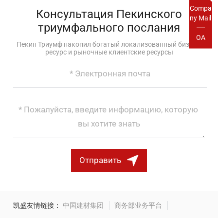
Compa
Консультация Пекинского
ny Mail
триумфального послания
OA
Пекин Триумф накопил богатый локализованный бизнес-
ресурс и рыночные клиентские ресурсы
Отправить
凯盛友情链接：
中国建材集团
商务部业务平台