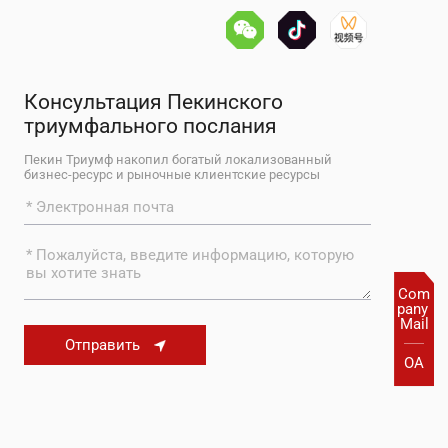
Консультация Пекинского
триумфального послания
Пекин Триумф накопил богатый локализованный
бизнес-ресурс и рыночные клиентские ресурсы
Com
pany 
Mail
Отправить
OA