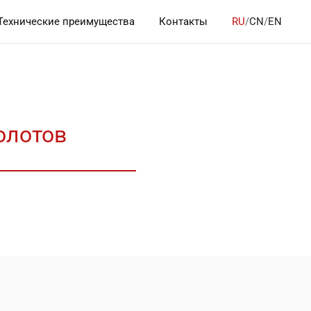
Технические преимущества
Контакты
RU
/
CN
/
EN
олотов