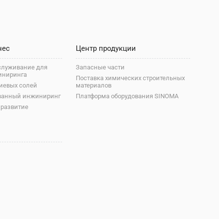
нес
Центр продукции
служивание для
Запасные части
иниринга
Поставка химических строительных
иевых солей
материалов
ванный инжиниринг
Платформа оборудования SINOMA
 развитие