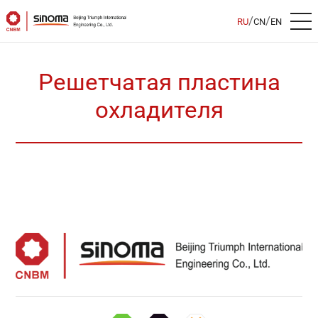
/
/
RU
CN
EN
Решетчатая пластина
охладителя