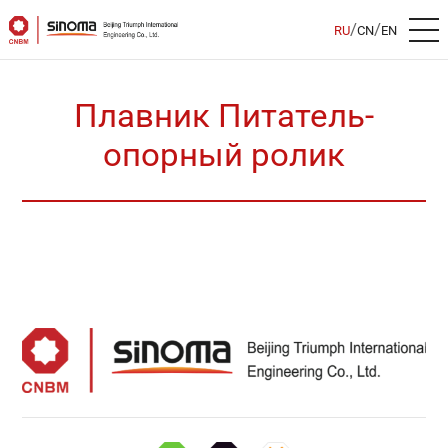
/
/
RU
CN
EN
Плавник Питатель-
опорный ролик