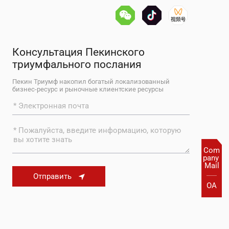
Консультация Пекинского
триумфального послания
Пекин Триумф накопил богатый локализованный
бизнес-ресурс и рыночные клиентские ресурсы
Com
pany 
Mail
Отправить
OA