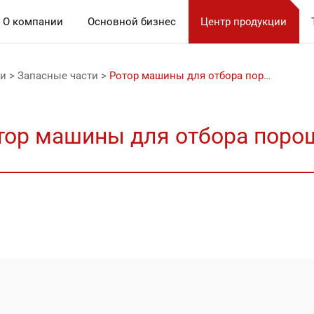
О компании
Основной бизнес
Центр продукции
ии
>
Запасные части
>
Ротор машины для отбора порошка
тор машины для отбора поро