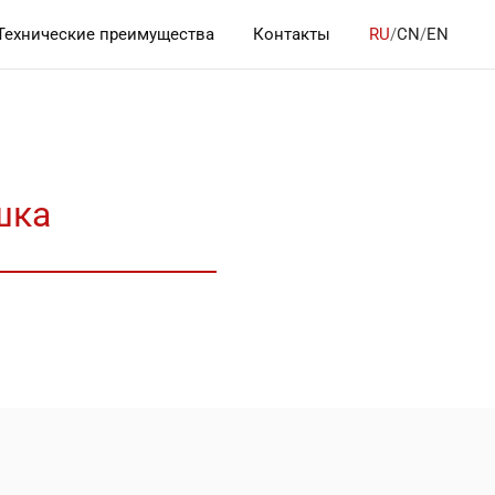
Технические преимущества
Контакты
RU
/
CN
/
EN
шка