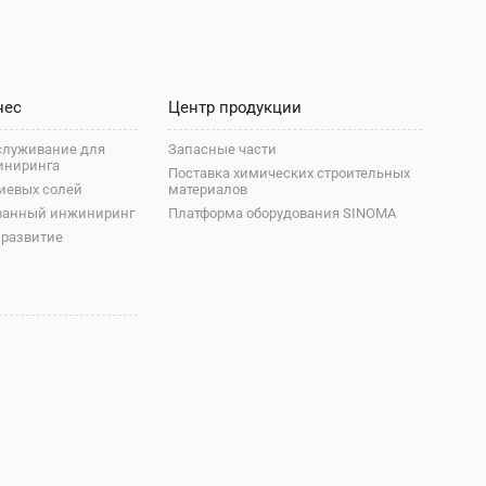
нес
Центр продукции
служивание для
Запасные части
иниринга
Поставка химических строительных
иевых солей
материалов
ванный инжиниринг
Платформа оборудования SINOMA
 развитие