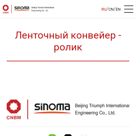
/
/
RU
CN
EN
Ленточный конвейер -
ролик