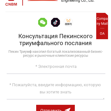
Compa
ny Mail
OA
Консультация Пекинского
триумфального послания
Пекин Триумф накопил богатый локализованный бизнес-
ресурс и рыночные клиентские ресурсы
Отправить