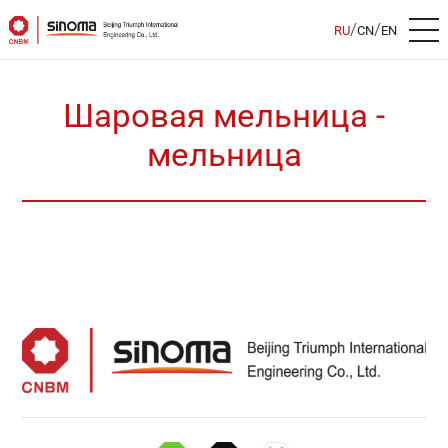
/
/
RU
CN
EN
Шаровая мельница -
мельница