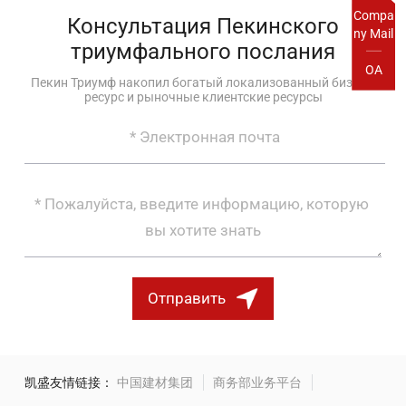
Compa
Консультация Пекинского
ny Mail
триумфального послания
OA
Пекин Триумф накопил богатый локализованный бизнес-
ресурс и рыночные клиентские ресурсы
Отправить
凯盛友情链接：
中国建材集团
商务部业务平台