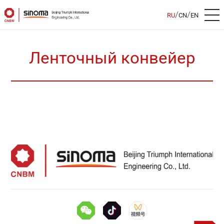
/
/
RU
CN
EN
Ленточный конвейер