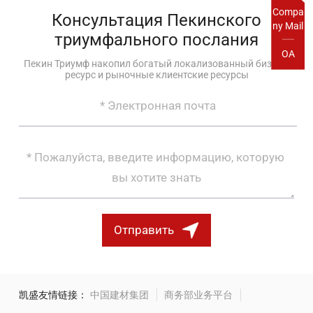
Compa
Консультация Пекинского
ny Mail
триумфального послания
OA
Пекин Триумф накопил богатый локализованный бизнес-
ресурс и рыночные клиентские ресурсы
Отправить
凯盛友情链接：
中国建材集团
商务部业务平台