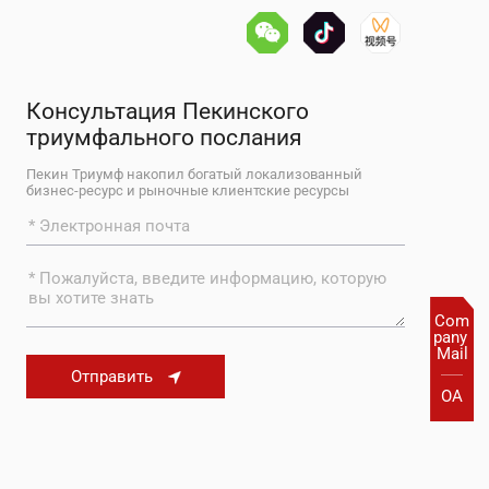
Консультация Пекинского
триумфального послания
Пекин Триумф накопил богатый локализованный
бизнес-ресурс и рыночные клиентские ресурсы
Com
pany 
Mail
Отправить
OA