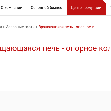
О компании
Основной бизнес
Центр продукции
ии
>
Запасные части
>
Вращающаяся печь - опорное колесо
щающаяся печь - опорное ко