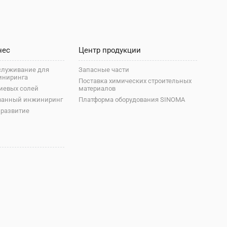
нес
Центр продукции
служивание для
Запасные части
иниринга
Поставка химических строительных
иевых солей
материалов
ванный инжиниринг
Платформа оборудования SINOMA
 развитие