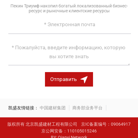
Пекин Триумф накопил богатый локализованный бизнес-
ресурс и рыночные клиентские ресурсы
Отправить
凯盛友情链接：
中国建材集团
商务部业务平台
版权所有 北京凯盛建材工程有限公司
京IC备案编号：09064917
京公网安备：110105015246
BY: Qianyi Network