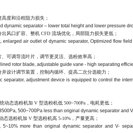
建高度和沿程阻力损失；
nd dynamic separator – lower total height and lower pressure dr
分出风口扩容、整机
CFD
流场优化，局部阻力损失更低；
at, enlarged air outlet of dynamic separator, Optimized flow fie
片、可调导流叶片，调节更灵活、选粉效率高；
ined rotor blade, adjustable guide vane - high separating effici
分并设计调节装置，控制内循环、提高二次分选能力；
separator, adjustment device is equipped to control the intern
传统动态选粉机加
V
型选粉机低
500~700Pa
，电耗更低；
500Pa, 500~700Pa less than original dynamic separator and V-
动态选粉机加
V
型选粉机高
5-10%
，产量更高；
, 5~10% more than original dynamic separator and V- separ