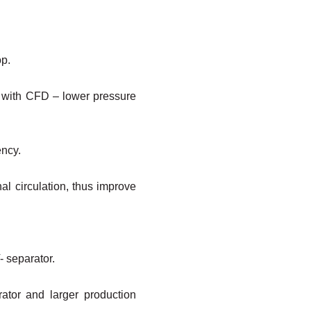
op.
ld with CFD – lower pressure
ency.
al circulation, thus improve
 separator.
ator and larger production