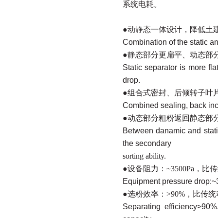
系统电耗。
●
动静态一体设计，降低土
Combination of the static a
●
静态部分更扁平、动态部
Static separator is more fl
drop.
●
组合式密封、后倾转子叶
Combined sealing, back incl
●
动态部分粗粉返回静态部
Between danamic and static 
the secondary
sorting ability.
●
设备阻力：
~3500Pa
，比
Equipment pressure drop:~3
●
选粉效率：
>90%
，比传统
Separating efficiency>90%