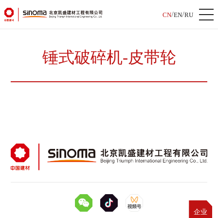
/
/
CN
EN
RU
锤式破碎机-皮带轮
企业
